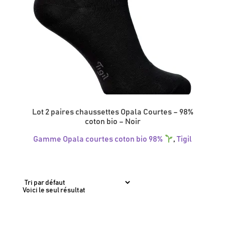
Lot 2 paires chaussettes Opala Courtes – 98%
coton bio – Noir
Gamme Opala courtes coton bio 98%
,
Tigil
Ce
produit
a
plusieurs
variations.
Voici le seul résultat
Les
options
peuvent
être