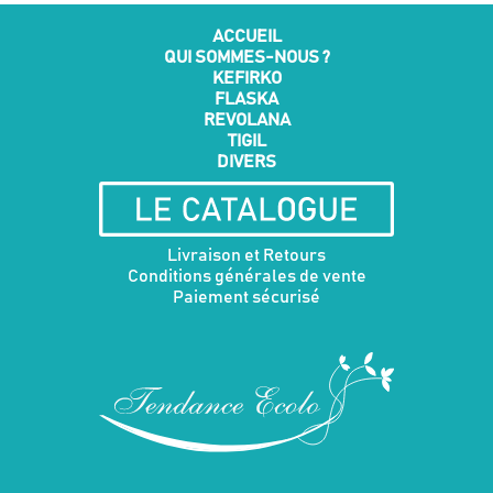
choisies
ACCUEIL
sur
QUI SOMMES-NOUS ?
la
KEFIRKO
page
FLASKA
du
REVOLANA
produit
TIGIL
DIVERS
Livraison et Retours
Conditions générales de vente
Paiement sécurisé