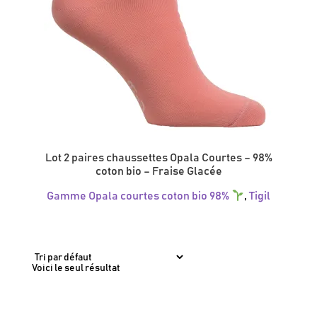
Lot 2 paires chaussettes Opala Courtes – 98%
coton bio – Fraise Glacée
Gamme Opala courtes coton bio 98%
,
Tigil
Ce
produit
a
plusieurs
variations.
Voici le seul résultat
Les
options
peuvent
être