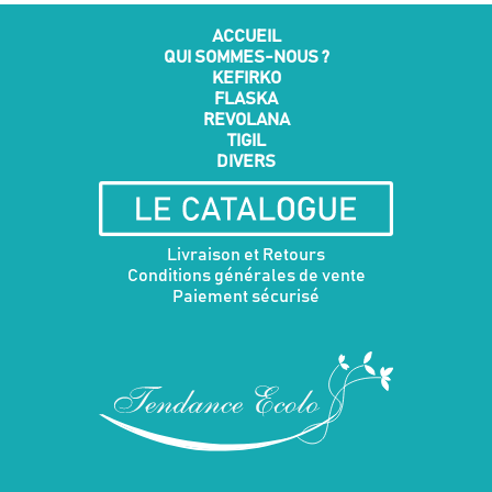
choisies
ACCUEIL
sur
QUI SOMMES-NOUS ?
la
KEFIRKO
page
FLASKA
du
REVOLANA
produit
TIGIL
DIVERS
Livraison et Retours
Conditions générales de vente
Paiement sécurisé