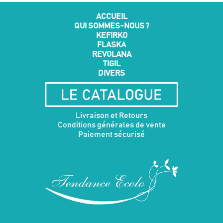
choisies
ACCUEIL
sur
QUI SOMMES-NOUS ?
la
KEFIRKO
page
FLASKA
du
REVOLANA
produit
TIGIL
DIVERS
Livraison et Retours
Conditions générales de vente
Paiement sécurisé