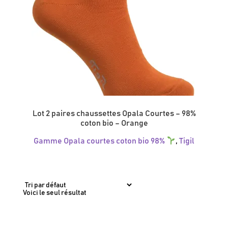
Lot 2 paires chaussettes Opala Courtes – 98%
coton bio – Orange
Gamme Opala courtes coton bio 98%
,
Tigil
Ce
produit
a
plusieurs
variations.
Voici le seul résultat
Les
options
peuvent
être