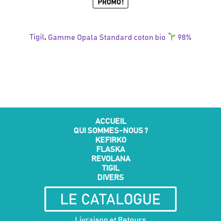
PROMO !
Tigil
,
Gamme Opala Standard coton bio
98%
Ce
produit
a
plusieurs
variations.
Les
options
peuvent
être
ACCUEIL
choisies
QUI SOMMES-NOUS ?
sur
KEFIRKO
la
FLASKA
page
REVOLANA
du
TIGIL
produit
DIVERS
Livraison et Retours