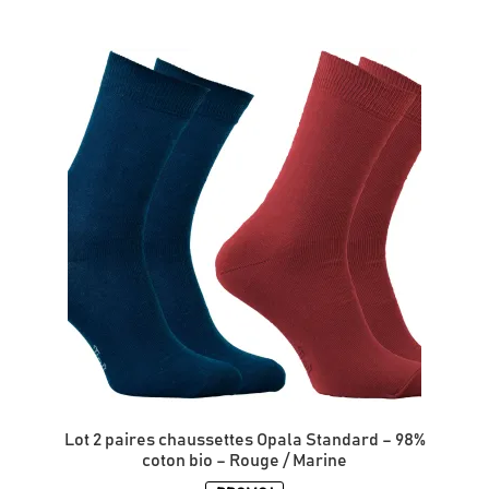
produit
a
plusieurs
variations.
Les
options
peuvent
être
choisies
sur
la
page
du
produit
Lot 2 paires chaussettes Opala Standard – 98%
coton bio – Rouge / Marine