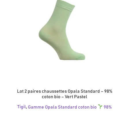
Lot 2 paires chaussettes Opala Standard – 98%
coton bio – Vert Pastel
Tigil
,
Gamme Opala Standard coton bio
98%
Ce
produit
a
plusieurs