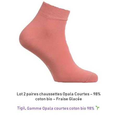
variations.
Les
options
peuvent
être
choisies
sur
la
page
du
produit
Lot 2 paires chaussettes Opala Courtes – 98%
coton bio – Fraise Glacée
Tigil
,
Gamme Opala courtes coton bio 98%
Ce