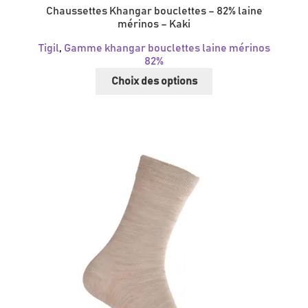
Chaussettes Khangar bouclettes – 82% laine
mérinos – Kaki
Tigil
,
Gamme khangar bouclettes laine mérinos
82%
Ce
Choix des options
produit
a
plusieurs
variations.
Les
options
peuvent
être
choisies
sur
la
page
du
produit