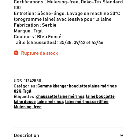
Certifications​ : Mulesing-free, Oeko-Tex Standard
100
Entretien : Sèche-linge, Lavage en machine 30°C
(programme laine) avec lessive pour la laine
Fabrication : Serbie
Marque : Tigil
Couleurs : Bleu Foncé
Taille (chaussettes) : 35/38, 39/42 et 43/46
Rupture de stock
UGS :
11242550
Catégories :
Gamme khangar bouclettes laine mérinos
82%
,
Tigil
Étiquettes :
chaussette laine mérinos
,
laine bouclette
,
laine douce
,
laine mérinos
,
laine mérinos certifiée
,
Mulesing-free
Description