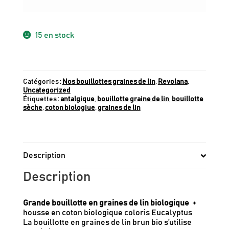
15 en stock
Catégories :
Nos bouillottes graines de lin
,
Revolana
,
Uncategorized
Étiquettes :
antalgique
,
bouillotte graine de lin
,
bouillotte
sèche
,
coton biologiue
,
graines de lin
Description
Description
Grande bouillotte en graines de lin biologique
+
housse en coton biologique coloris Eucalyptus
La bouillotte en graines de lin brun bio s’utilise