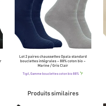
Lot 2 paires chaussettes Opala standard
r
bouclettes intégrales – 88% coton bio –
Marine / Gris Clair
Tigil
,
Gamme bouclettes coton bio 88%
Ce
produit
a
plusieurs
Produits similaires
variations.
Les
options
peuvent