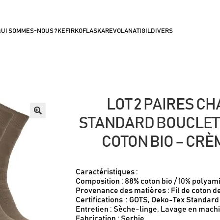
UI SOMMES-NOUS ?
KEFIRKO
FLASKA
REVOLANA
TIGIL
DIVERS
LOT 2 PAIRES C
STANDARD BOUCLETT
COTON BIO – CRÈ
Caractéristiques :
Composition : 88% coton bio / 10% polyam
Provenance des matières : Fil de coton d
Certifications​ : GOTS, Oeko-Tex Standard
Entretien : Sèche-linge, Lavage en mach
Fabrication : Serbie