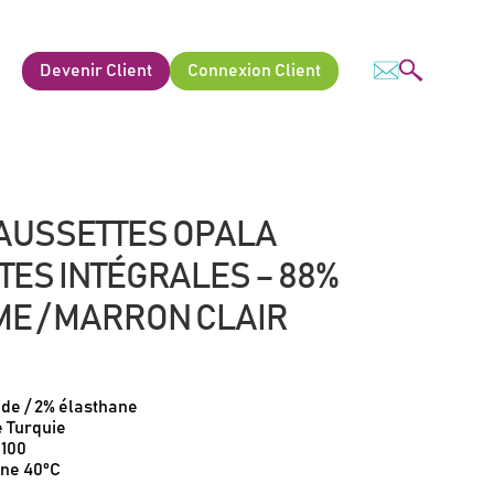
Devenir Client
Connexion Client
HAUSSETTES OPALA
ES INTÉGRALES – 88%
ME / MARRON CLAIR
ide / 2% élasthane
e Turquie
 100
ine 40°C