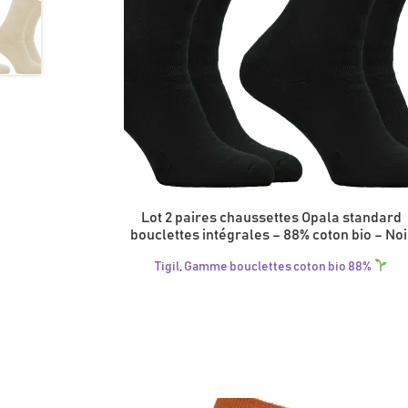
Lot 2 paires chaussettes Opala standard
bouclettes intégrales – 88% coton bio – Noi
Tigil
,
Gamme bouclettes coton bio 88%
Ce
produit
a
plusieurs
variations.
Les
options
peuvent
être