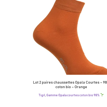
choisies
sur
la
page
du
produit
Lot 2 paires chaussettes Opala Courtes – 9
coton bio – Orange
Tigil
,
Gamme Opala courtes coton bio 98%
Ce
produit