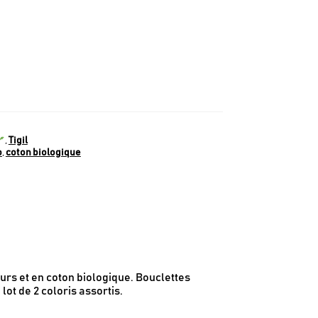
,
Tigil
o
,
coton biologique
rs et en coton biologique. Bouclettes
lot de 2 coloris assortis.