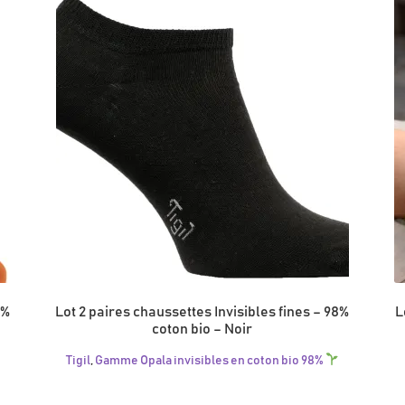
être
choisies
sur
la
page
du
produit
8%
Lot 2 paires chaussettes Invisibles fines – 98%
L
coton bio – Noir
Tigil
,
Gamme Opala invisibles en coton bio 98%
Ce
produit