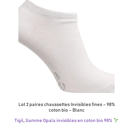
peuvent
être
choisies
sur
la
page
du
produit
Lot 2 paires chaussettes Invisibles fines – 98%
coton bio – Blanc
Tigil
,
Gamme Opala invisibles en coton bio 98%
Ce
produit