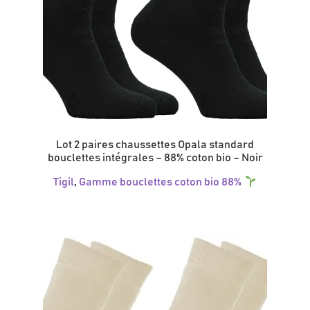
Lot 2 paires chaussettes Opala standard
bouclettes intégrales – 88% coton bio – Noir
Tigil
,
Gamme bouclettes coton bio 88%
Ce
produit
a
plusieurs
variations.
Les
options
peuvent
être