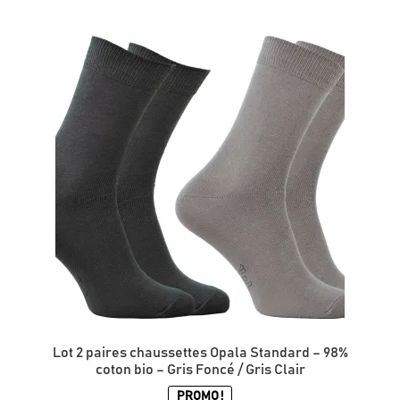
a
plusieurs
variations.
Les
options
peuvent
être
choisies
sur
la
page
du
produit
Lot 2 paires chaussettes Opala Standard – 98%
coton bio – Gris Foncé / Gris Clair
PROMO !