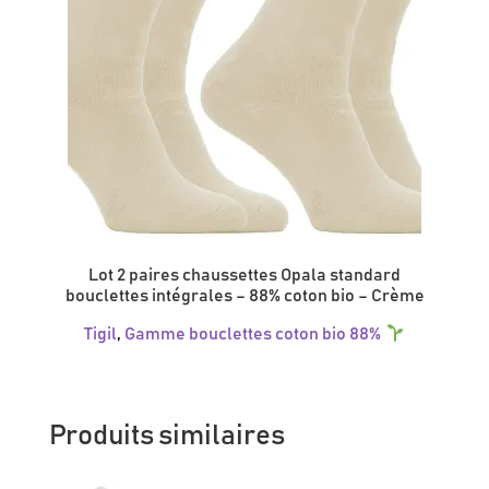
choisies
sur
la
page
du
produit
Lot 2 paires chaussettes Opala standard
bouclettes intégrales – 88% coton bio – Crème
Tigil
,
Gamme bouclettes coton bio 88%
Ce
produit
a
plusieurs
Produits similaires
variations.
Les
options