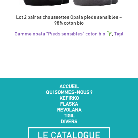
Lot 2 paires chaussettes Opala pieds sensibles –
98% coton bio
Gamme opala "Pieds sensibles" coton bio
,
Tigil
Ce
produit
a
plusieurs
variations.
Les
options
peuvent
être
ACCUEIL
choisies
QUI SOMMES-NOUS ?
sur
KEFIRKO
la
FLASKA
page
REVOLANA
du
TIGIL
produit
DIVERS