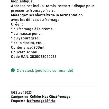
bioplastique .
Accessoires inclus : tamis, ressort + disque pour
presser le fromage frais .
Mélangez les bienfaits de la fermentation
avec les délices du fromage.
Créer :
* du fromage à la crème,
* du mascarpone,
* du yaourt grec,
* de la ricotta, etc.
Contenance: 900ml
Couvercle: bleu
Code EAN: 3830063020236
2 en stock (peut être commandé)
UGS :
ref: 2023
Catégories :
Kefirko
,
Nos Kits à fromage
Étiquette :
kit fromage kéfirko