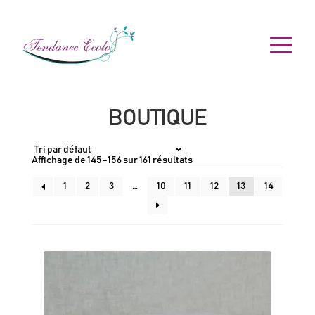
BOUTIQUE
Affichage de 145–156 sur 161 résultats
1
2
3
…
10
11
12
13
14