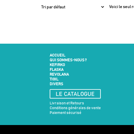
Voici le seul 
ACCUEIL
QUI SOMMES-NOUS ?
KEFIRKO
FLASKA
REVOLANA
TIGIL
DIVERS
Livraison et Retours
Conditions générales de vente
Paiement sécurisé